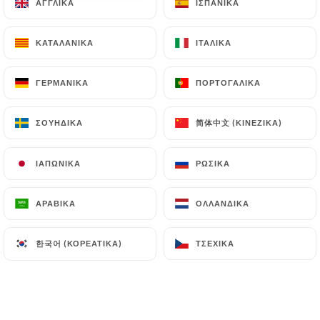
ΑΓΓΛΙΚΆ
ΑΓΓΛΙΚΆ
ΙΣΠΑΝΙΚΆ
ΙΣΠΑΝΙΚΆ
ΚΑΤΑΛΑΝΙΚΆ
ΚΑΤΑΛΑΝΙΚΆ
ΙΤΑΛΙΚΆ
ΙΤΑΛΙΚΆ
ΓΕΡΜΑΝΙΚΆ
ΓΕΡΜΑΝΙΚΆ
ΠΟΡΤΟΓΑΛΙΚΆ
ΠΟΡΤΟΓΑΛΙΚΆ
简体中文 (ΚΙΝΈΖΙΚΑ)
简体中文 (ΚΙΝΈΖΙΚΑ)
ΣΟΥΗΔΙΚΆ
ΣΟΥΗΔΙΚΆ
ΙΑΠΩΝΙΚΆ
ΙΑΠΩΝΙΚΆ
ΡΩΣΙΚΆ
ΡΩΣΙΚΆ
ΑΡΑΒΙΚΆ
ΑΡΑΒΙΚΆ
ΟΛΛΑΝΔΙΚΆ
ΟΛΛΑΝΔΙΚΆ
한국어 (ΚΟΡΕΆΤΙΚΑ)
한국어 (ΚΟΡΕΆΤΙΚΑ)
ΤΣΈΧΙΚΑ
ΤΣΈΧΙΚΑ