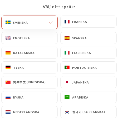
Välj ditt språk:
Välj ditt språk:
SV
MENY
FRANSKA
FRANSKA
SVENSKA
SVENSKA
ENGELSKA
ENGELSKA
SPANSKA
SPANSKA
/
HEM
KONTAKT
KATALANSKA
KATALANSKA
ITALIENSKA
ITALIENSKA
Kontakt
TYSKA
TYSKA
PORTUGISISKA
PORTUGISISKA
简体中文 (KINESISKA)
简体中文 (KINESISKA)
JAPANSKA
JAPANSKA
RYSKA
RYSKA
ARABISKA
ARABISKA
Comptoir cuisine
한국어 (KOREANSKA)
한국어 (KOREANSKA)
NEDERLÄNDSKA
NEDERLÄNDSKA